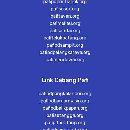
pafipdpontianak.org
pafisosok.org
pafitayan.org
pafimeliau.org
pafisandai.org
pafitelukbatang.org
pafipdsampit.org
pafipdpalangkaraya.org
pafimendawai.org
Link Cabang Pafi
pafipdpangkalanbun.org
pafipdbanjarmasin.org
pafipdbalikpapan.org
pafisetangga.org
pafipdbontang.org
pafipdsamarinda.org