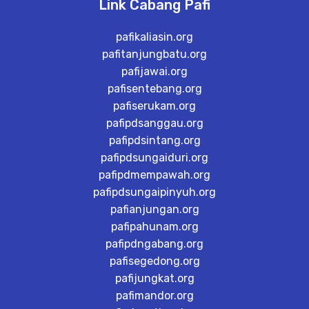
Link Cabang Pafi
pafikaliasin.org
pafitanjungbatu.org
pafijawai.org
pafisentebang.org
pafiserukam.org
pafipdsanggau.org
pafipdsintang.org
pafipdsungaiduri.org
pafipdmempawah.org
pafipdsungaipinyuh.org
pafianjungan.org
pafipahunam.org
pafipdngabang.org
pafisegedong.org
pafijungkat.org
pafimandor.org